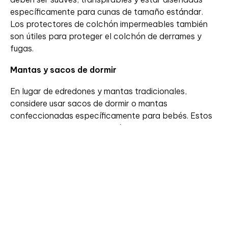
específicamente para cunas de tamaño estándar.
Los protectores de colchón impermeables también
son útiles para proteger el colchón de derrames y
fugas.
Mantas y sacos de dormir
En lugar de edredones y mantas tradicionales,
considere usar sacos de dormir o mantas
confeccionadas específicamente para bebés. Estos
productos envuelven al bebé de manera segura y
evitan que se destapen durante la noche, reduciendo
el riesgo de sobrecalentamiento y asfixia.
Protectores de barandillas
Los protectores de barandillas acolchados pueden
agregar un toque decorativo a la cuna, pero es
importante asegurarse de que estén firmemente